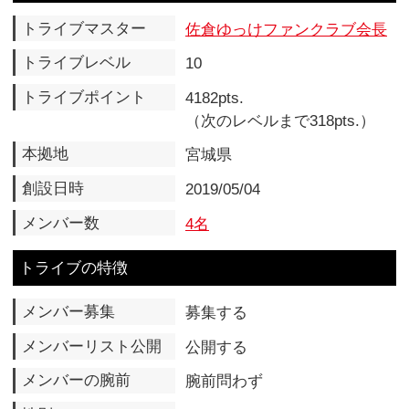
創設日時
2019/05/04
メンバー数
4名
トライブの特徴
メンバー募集
募集する
メンバーリスト公開
公開する
メンバーの腕前
腕前問わず
性別
どちらでも
世代
年齢問わず
地域
全国どこでも
メンバー限定
誰でも
好きなキャラクター
-
▲ページTOPへ
サイトTOPへ
プロフィール
ログイン
ランキング