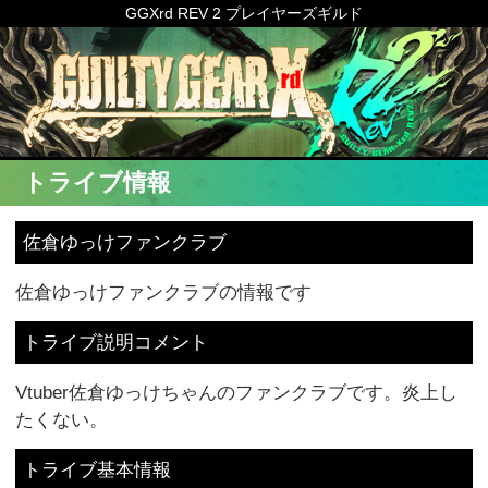
GGXrd REV 2 プレイヤーズギルド
トライブ情報
佐倉ゆっけファンクラブ
佐倉ゆっけファンクラブの情報です
トライブ説明コメント
Vtuber佐倉ゆっけちゃんのファンクラブです。炎上し
たくない。
トライブ基本情報
トライブマスター
佐倉ゆっけファンクラブ会長
トライブレベル
10
トライブポイント
4182pts.
（次のレベルまで318pts.）
本拠地
宮城県