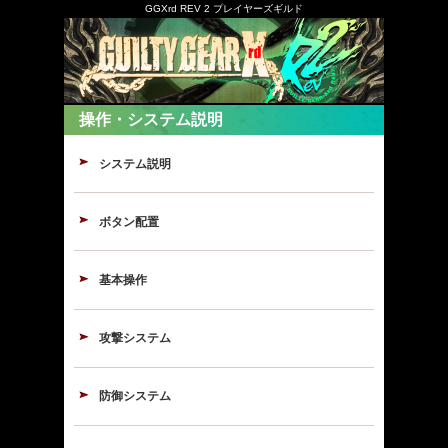
GGXrd REV 2 プレイヤーズギルド
操作・システム説明
システム説明
ボタン配置
基本操作
攻撃システム
防御システム