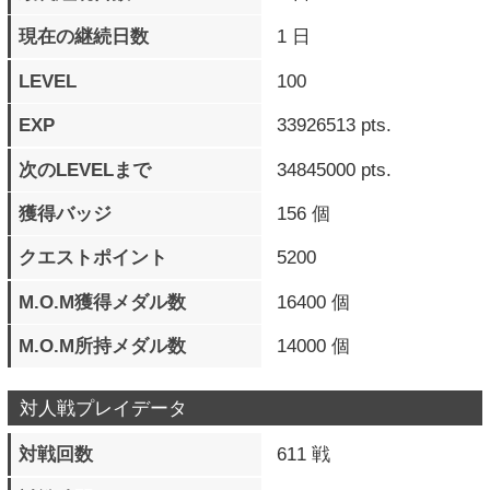
対人戦プレイデータ
対戦回数
611 戦
対戦時間
1日19時間59分17秒
対戦ラウンド数
2359 ラウンド
通算勝利数
402 勝
勝率
65 ％
最大連勝数
27 連勝
現在の連勝数
8 連勝
最高RR（段位）
20段
最高RRキャラ
ジャック・オー
乱入対戦数
222 戦
乱入勝利数
124 勝
被乱入対戦数
389 戦
被乱入勝利数
278 勝
格上対戦数
151 戦
格上勝利数
87 勝