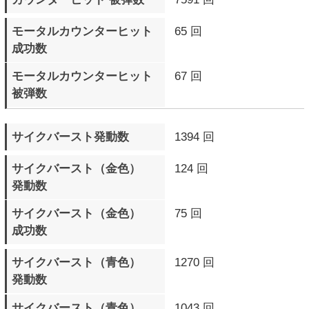
最大コンボHIT数
0 BEAT
最大コンボダメージ数
0
▼ スパーリングモード
プレイ回数
96 回
プレイ時間
0日6時間9分29秒
キャラクター別戦績詳細
の戦績詳細を
の対戦歴を
▲ページTOPへ
サイトTOPへ
プロフィール
ログイン
ランキング