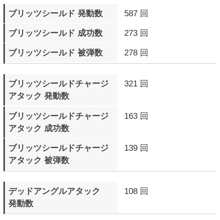
サイクバースト（青色）
1270 回
発動数
サイクバースト（青色）
1043 回
成功数
サイクバーストに
192 回
反撃した回数
サイクバーストに
168 回
反撃された回数
サイクバーストゲージMAX
25 回
で敗北したラウンド数
テンションゲージMAXで
54 回
ラウンド終了
テンションゲージMAXで
14 回
ラウンド勝利
テンションゲージMAXで
40 回
ラウンド敗北
自分のR.I.S.C. レベル
52 Round
が点滅したラウンド数