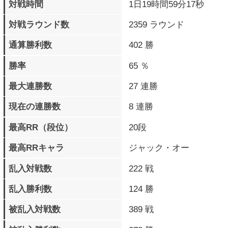
過去10戦の戦歴
◯◯◯◯◯◯◯◯×◯
プレイデータ詳細
パーフェクト勝利
23 回
ラウンド数
タイムアップラウンド数
3 回
最大コンボHIT数
46 BEAT
最大コンボダメージ
232
最大被ダメージ
238
累計与ダメージ
829613
累計被ダメージ
757850
覚醒必殺技 発動数
1554 回
覚醒必殺技
139 回
フィニッシュ数
バースト覚醒必殺技
137 回
発動数