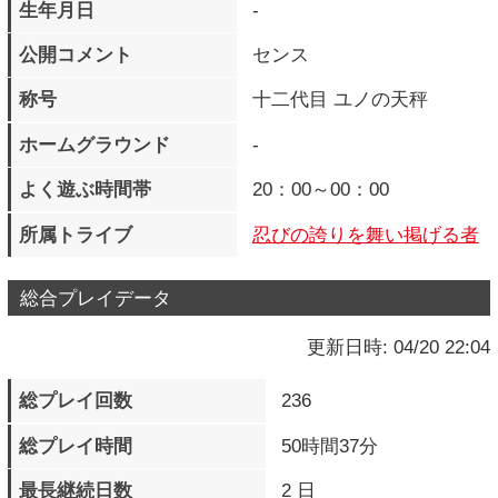
所属トライブ
忍びの誇りを舞い掲げる者
総合プレイデータ
更新日時: 04/20 22:04
総プレイ回数
236
総プレイ時間
50時間37分
最長継続日数
2 日
現在の継続日数
1 日
LEVEL
100
EXP
33926513 pts.
次のLEVELまで
34845000 pts.
獲得バッジ
156 個
クエストポイント
5200
M.O.M獲得メダル数
16400 個
M.O.M所持メダル数
14000 個