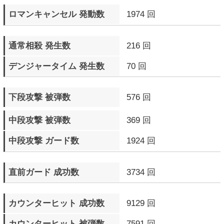
相手のR.I.S.C. レベルを
77 Round
点滅させたラウンド数
ドラマティックフィナーレ
3 回
発生数
▼ エピソードモード
プレイ回数
1 回
プレイ時間
0日0時間28分11秒
クリア回数
1 回
最高得点
2712500 pts.
▼ M.O.Mモード
プレイ回数
1 回
プレイ時間
0日0時間0分10秒
プレイ完遂数
0 回
ステージクリア数
0 回