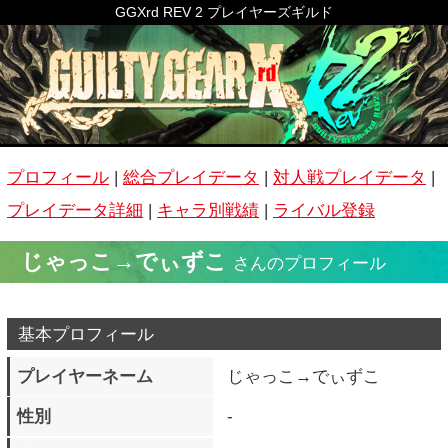
GGXrd REV 2 プレイヤーズギルド
プロフィール
|
総合プレイデータ
|
対人戦プレイデータ
|
プレイデータ詳細
|
キャラ別戦績
|
ライバル登録
じゃっこ→でぃずこ
さんのプロフィール
基本プロフィール
プレイヤーネーム
じゃっこ→でぃずこ
性別
-
生年月日
-
公開コメント
センス
称号
十二代目 ユノの天秤
ホームグラウンド
-
よく遊ぶ時間帯
20：00～00：00