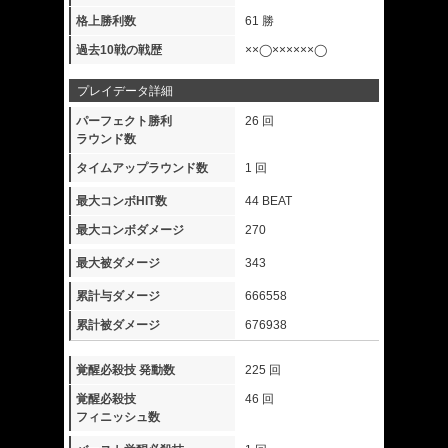
格上勝利数
61 勝
過去10戦の戦歴
××◯××××××◯
プレイデータ詳細
パーフェクト勝利
26 回
ラウンド数
タイムアップラウンド数
1 回
最大コンボHIT数
44 BEAT
最大コンボダメージ
270
最大被ダメージ
343
累計与ダメージ
666558
累計被ダメージ
676938
覚醒必殺技 発動数
225 回
覚醒必殺技
46 回
フィニッシュ数