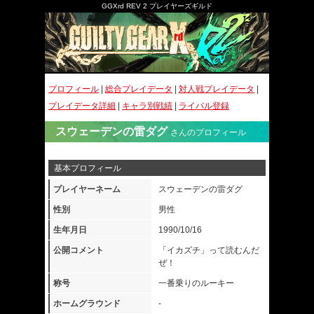
GGXrd REV 2 プレイヤーズギルド
プロフィール
|
総合プレイデータ
|
対人戦プレイデータ
|
プレイデータ詳細
|
キャラ別戦績
|
ライバル登録
スウェーデンの雷ダグ
さんのプロフィール
基本プロフィール
プレイヤーネーム
スウェーデンの雷ダグ
性別
男性
生年月日
1990/10/16
公開コメント
「イカズチ」って読むんだ
ぜ！
称号
一番乗りのルーキー
ホームグラウンド
-