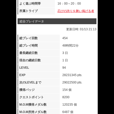
よく遊ぶ時間帯
16：00～20：00
所属トライブ
忍びの誇りを舞い掲げる者
総合プレイデータ
更新日時: 01/13 21:13
総プレイ回数
454
総プレイ時間
48時間22分
最長継続日数
3 日
現在の継続日数
1 日
LEVEL
94
EXP
28231345 pts.
次のLEVELまで
29022500 pts.
獲得バッジ
154 個
クエストポイント
8200
M.O.M獲得メダル数
120235 個
M.O.M所持メダル数
6487 個