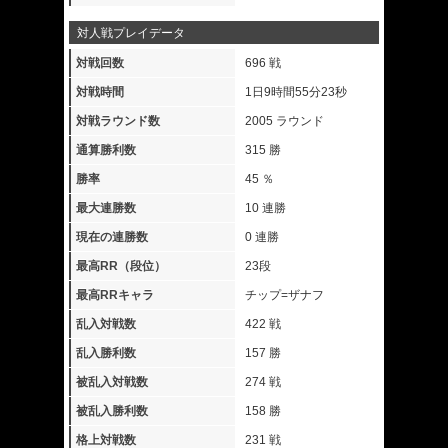
対人戦プレイデータ
対戦回数
696 戦
対戦時間
1日9時間55分23秒
対戦ラウンド数
2005 ラウンド
通算勝利数
315 勝
勝率
45 ％
最大連勝数
10 連勝
現在の連勝数
0 連勝
最高RR（段位）
23段
最高RRキャラ
チップ=ザナフ
乱入対戦数
422 戦
乱入勝利数
157 勝
被乱入対戦数
274 戦
被乱入勝利数
158 勝
格上対戦数
231 戦