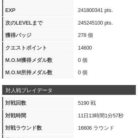
対戦時間
11日13時間1分57秒
対戦ラウンド数
16606 ラウンド
通算勝利数
3870 勝
勝率
74 ％
最大連勝数
58 連勝
現在の連勝数
13 連勝
最高RR（段位）
闘神
最高RRキャラ
イノ
乱入対戦数
1360 戦
乱入勝利数
766 勝
被乱入対戦数
3830 戦
被乱入勝利数
3104 勝
格上対戦数
170 戦
格上勝利数
55 勝
過去10戦の戦歴
◯◯◯◯◯◯◯◯◯◯