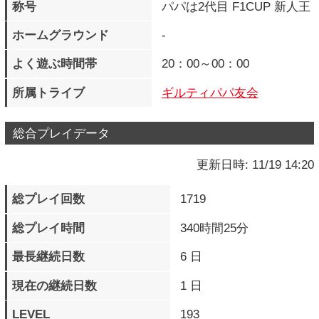
総合プレイデータ
更新日時: 11/19 14:20
総プレイ回数
1719
総プレイ時間
340時間25分
最長継続日数
6 日
現在の継続日数
1 日
LEVEL
193
EXP
241800341 pts.
次のLEVELまで
245245100 pts.
獲得バッジ
278 個
クエストポイント
14600
M.O.M獲得メダル数
0 個
M.O.M所持メダル数
0 個
対人戦プレイデータ
対戦回数
5190 戦