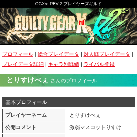
GGXrd REV 2 プレイヤーズギルド
プロフィール
|
総合プレイデータ
|
対人戦プレイデータ
|
プレイデータ詳細
|
キャラ別戦績
|
ライバル登録
とりすけべぇ
さんのプロフィール
基本プロフィール
プレイヤーネーム
とりすけべぇ
公開コメント
激弱マスコットりすけ
称号
パパは2代目 F1CUP 新人王
ホームグラウンド
-
よく遊ぶ時間帯
20：00～00：00
所属トライブ
ギルティパパ友会