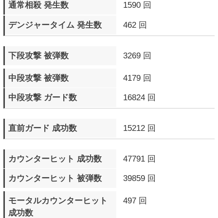
ドラマティックフィナーレ
19 回
発生数
▼ エピソードモード
プレイ回数
79 回
プレイ時間
0日15時間11分14秒
クリア回数
23 回
最高得点
4917900 pts.
▼ M.O.Mモード
プレイ回数
0 回
プレイ時間
0日0時間0分0秒
プレイ完遂数
0 回
ステージクリア数
0 回
最大コンボHIT数
0 BEAT
最大コンボダメージ数
0