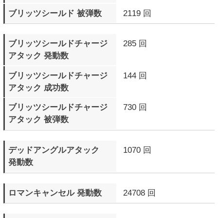
サイクバースト（青色）
6039 回
成功数
サイクバーストに
1665 回
反撃した回数
サイクバーストに
1048 回
反撃された回数
サイクバーストゲージMAX
217 回
で敗北したラウンド数
テンションゲージMAXで
436 回
ラウンド終了
テンションゲージMAXで
314 回
ラウンド勝利
テンションゲージMAXで
121 回
ラウンド敗北
自分のR.I.S.C. レベル
270 Round
が点滅したラウンド数
相手のR.I.S.C. レベルを
192 Round
点滅させたラウンド数