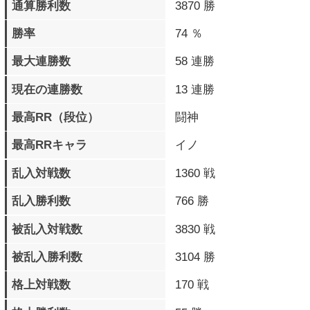
プレイデータ詳細
パーフェクト勝利
863 回
ラウンド数
タイムアップラウンド数
10 回
最大コンボHIT数
27 BEAT
最大コンボダメージ
330
最大被ダメージ
328
累計与ダメージ
5913917
累計被ダメージ
4501802
覚醒必殺技 発動数
2129 回
覚醒必殺技
715 回
フィニッシュ数
バースト覚醒必殺技
168 回
発動数
バースト覚醒必殺技
98 回
フィニッシュ数