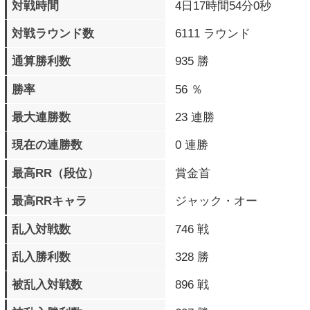
過去10戦の戦歴
××◯×◯×××××
プレイデータ詳細
パーフェクト勝利
47 回
ラウンド数
タイムアップラウンド数
9 回
最大コンボHIT数
37 BEAT
最大コンボダメージ
268
最大被ダメージ
281
累計与ダメージ
2084850
累計被ダメージ
2000375
覚醒必殺技 発動数
1799 回
覚醒必殺技
257 回
フィニッシュ数
バースト覚醒必殺技
136 回
発動数