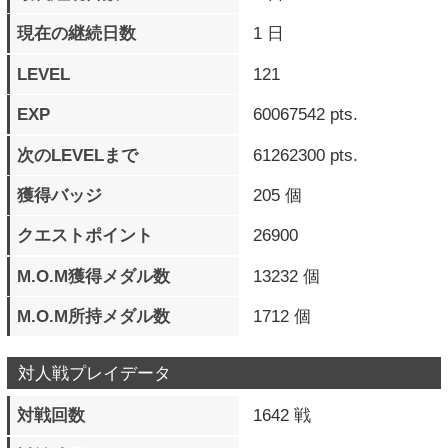
対人戦プレイデータ
対戦回数
1642 戦
対戦時間
4日17時間54分0秒
対戦ラウンド数
6111 ラウンド
通算勝利数
935 勝
勝率
56 ％
最大連勝数
23 連勝
現在の連勝数
0 連勝
最高RR（段位）
賞金首
最高RRキャラ
ジャック・オー
乱入対戦数
746 戦
乱入勝利数
328 勝
被乱入対戦数
896 戦
被乱入勝利数
607 勝
格上対戦数
235 戦
格上勝利数
55 勝