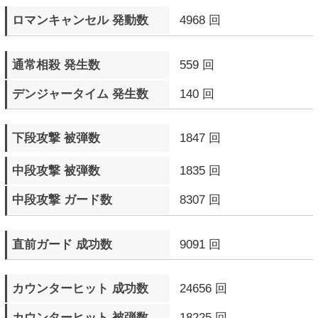
相手のR.I.S.C. レベルを
148 Round
点滅させたラウンド数
ドラマティックフィナーレ
10 回
発生数
▼ エピソードモード
プレイ回数
91 回
プレイ時間
0日19時間42分25秒
クリア回数
35 回
最高得点
5361550 pts.
▼ M.O.Mモード
プレイ回数
4 回
プレイ時間
0日1時間20分42秒
プレイ完遂数
3 回
ステージクリア数
31 回