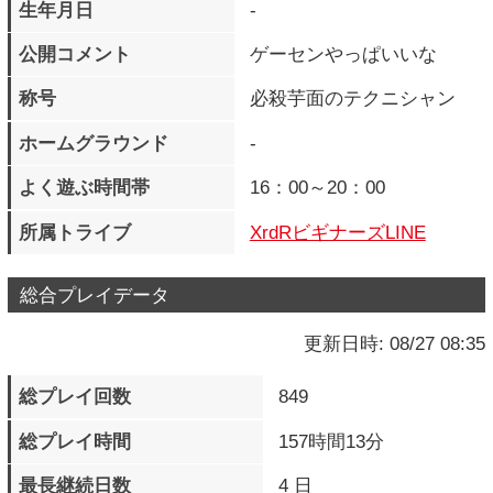
所属トライブ
XrdRビギナーズLINE
総合プレイデータ
更新日時: 08/27 08:35
総プレイ回数
849
総プレイ時間
157時間13分
最長継続日数
4 日
現在の継続日数
1 日
LEVEL
121
EXP
60067542 pts.
次のLEVELまで
61262300 pts.
獲得バッジ
205 個
クエストポイント
26900
M.O.M獲得メダル数
13232 個
M.O.M所持メダル数
1712 個