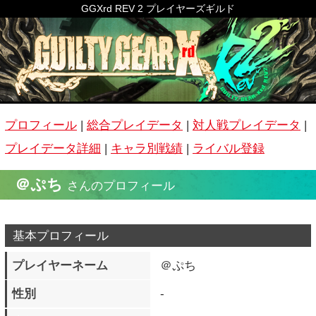
GGXrd REV 2 プレイヤーズギルド
プロフィール
|
総合プレイデータ
|
対人戦プレイデータ
|
プレイデータ詳細
|
キャラ別戦績
|
ライバル登録
＠ぷち
さんのプロフィール
基本プロフィール
プレイヤーネーム
＠ぷち
性別
-
生年月日
-
公開コメント
ゲーセンやっぱいいな
称号
必殺芋面のテクニシャン
ホームグラウンド
-
よく遊ぶ時間帯
16：00～20：00