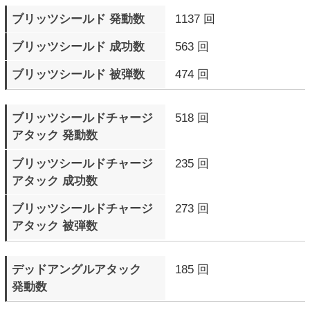
サイクバースト（青色）
2668 回
発動数
サイクバースト（青色）
2118 回
成功数
サイクバーストに
701 回
反撃した回数
サイクバーストに
346 回
反撃された回数
サイクバーストゲージMAX
147 回
で敗北したラウンド数
テンションゲージMAXで
195 回
ラウンド終了
テンションゲージMAXで
85 回
ラウンド勝利
テンションゲージMAXで
110 回
ラウンド敗北
自分のR.I.S.C. レベル
324 Round
が点滅したラウンド数