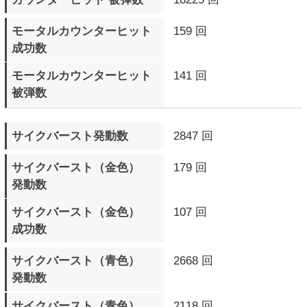
最大コンボHIT数
28 BEAT
最大コンボダメージ数
318
▼ スパーリングモード
プレイ回数
268 回
プレイ時間
0日22時間16分29秒
キャラクター別戦績詳細
の戦績詳細を
の対戦歴を
▲ページTOPへ
サイトTOPへ
プロフィール
ログイン
ランキング