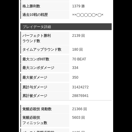
格上勝利数
1379 勝
過去10戦の戦歴
××◯◯◯◯◯×◯×
プレイデータ詳細
パーフェクト勝利
2139 回
ラウンド数
タイムアップラウンド数
180 回
最大コンボHIT数
70 BEAT
最大コンボダメージ
334
最大被ダメージ
350
累計与ダメージ
31424272
累計被ダメージ
28876941
覚醒必殺技 発動数
21366 回
覚醒必殺技
5603 回
フィニッシュ数