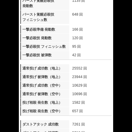
バースト覚醒必殺技
1135 回
発動数
バースト覚醒必殺技
648 回
フィニッシュ数
一撃必殺準備 発動数
166 回
一撃必殺技 発動数
120 回
一撃必殺技 フィニッシュ数
95 回
一撃必殺技 被弾数
42 回
通常投げ 成功数（地上）
25552 回
通常投げ 被弾数（地上）
23944 回
通常投げ 成功数（空中）
10629 回
通常投げ 被弾数（空中）
10696 回
投げ相殺 発生数（地上）
1582 回
投げ相殺 発生数（空中）
657 回
ダストアタック 成功数
7261 回