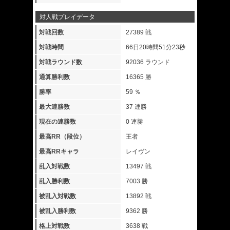
対人戦プレイデータ
対戦回数
27389 戦
対戦時間
66日20時間51分23秒
対戦ラウンド数
92036 ラウンド
通算勝利数
16365 勝
勝率
59 ％
最大連勝数
37 連勝
現在の連勝数
0 連勝
最高RR（段位）
王者
最高RRキャラ
レイヴン
乱入対戦数
13497 戦
乱入勝利数
7003 勝
被乱入対戦数
13892 戦
被乱入勝利数
9362 勝
格上対戦数
3638 戦