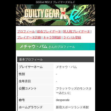
GGXrd REV 2 プレイヤーズギルド
プロフィール
|
総合プレイデータ
|
対人戦プレイデータ
|
プレイデータ詳細
|
キャラ別戦績
|
ライバル登録
メチャウ・パム
さんのプロフィール
基本プロフィール
プレイヤーネーム
メチャウ・パム
性別
-
生年月日
-
公開コメント
フラットウッズのモンスタ
ーみたいに
称号
desperate
ホームグラウンド
新宿スポーツランド本館