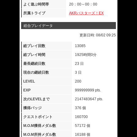
よく遊ぶ時間帯
20：00～00：00
所属トライブ
AKRバスターズ！EX
総合プレイデータ
更新日時: 08/02 09:25
総プレイ回数
13085
総プレイ時間
1925時間0分
最長継続日数
23 日
現在の継続日数
3 日
LEVEL
200
EXP
999999999 pts.
次のLEVELまで
2147483647 pts.
獲得バッジ
376 個
クエストポイント
160700
M.O.M獲得メダル数
57172 個
M.O.M所持メダル数
16188 個