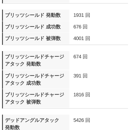
成功数
サイクバースト（青色）
19896 回
発動数
サイクバースト（青色）
16234 回
成功数
サイクバーストに
3167 回
反撃した回数
サイクバーストに
2954 回
反撃された回数
サイクバーストゲージMAX
1078 回
で敗北したラウンド数
テンションゲージMAXで
3375 回
ラウンド終了
テンションゲージMAXで
1447 回
ラウンド勝利
テンションゲージMAXで
1928 回
ラウンド敗北
自分のR.I.S.C. レベル
611 Round