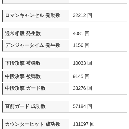
が点滅したラウンド数
相手のR.I.S.C. レベルを
2560 Round
点滅させたラウンド数
ドラマティックフィナーレ
79 回
発生数
▼ エピソードモード
プレイ回数
3 回
プレイ時間
0日0時間10分6秒
クリア回数
0 回
最高得点
0 pts.
▼ M.O.Mモード
プレイ回数
302 回
プレイ時間
0日13時間50分30秒
プレイ完遂数
27 回
ステージクリア数
313 回