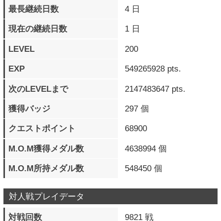
対人戦プレイデータ
対戦回数
9821 戦
対戦時間
27日16時間40分3秒
対戦ラウンド数
37485 ラウンド
通算勝利数
4941 勝
勝率
50 ％
最大連勝数
31 連勝
現在の連勝数
0 連勝
最高RR（段位）
暴君
最高RRキャラ
ファウスト
乱入対戦数
5430 戦
乱入勝利数
2196 勝
被乱入対戦数
4391 戦
被乱入勝利数
2745 勝
格上対戦数
2461 戦