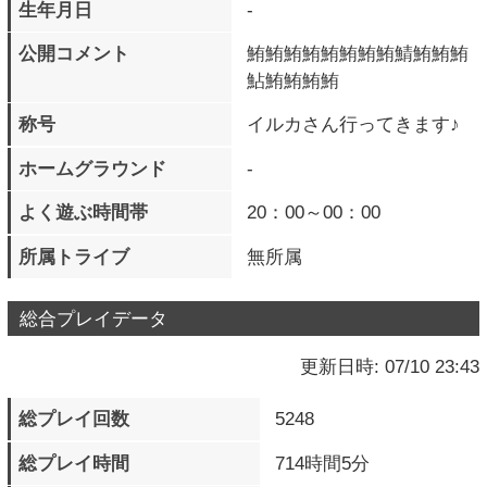
よく遊ぶ時間帯
20：00～00：00
所属トライブ
無所属
総合プレイデータ
更新日時: 07/10 23:43
総プレイ回数
5248
総プレイ時間
714時間5分
最長継続日数
4 日
現在の継続日数
1 日
LEVEL
200
EXP
549265928 pts.
次のLEVELまで
2147483647 pts.
獲得バッジ
297 個
クエストポイント
68900
M.O.M獲得メダル数
4638994 個
M.O.M所持メダル数
548450 個