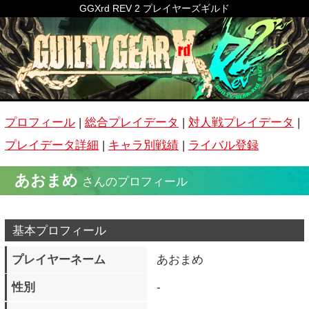
GGXrd REV 2 プレイヤーズギルド
プロフィール
|
総合プレイデータ
|
対人戦プレイデータ
|
プレイデータ詳細
|
キャラ別戦績
|
ライバル登録
あおまめ
さんのプロフィール
基本プロフィール
プレイヤーネーム
あおまめ
性別
-
生年月日
-
公開コメント
鮪鮪鮪鮪鮪鮪鮪鮪鯖鮪鮪鮪
鮎鮪鮪鮪鮪
称号
イルカさん行ってきます♪
ホームグラウンド
-