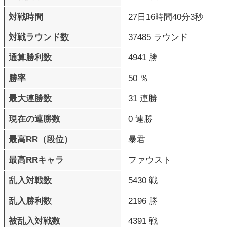
格上勝利数
762 勝
過去10戦の戦歴
×××◯◯◯××◯◯
プレイデータ詳細
パーフェクト勝利
382 回
ラウンド数
タイムアップラウンド数
109 回
最大コンボHIT数
61 BEAT
最大コンボダメージ
312
最大被ダメージ
327
累計与ダメージ
12521571
累計被ダメージ
12569194
覚醒必殺技 発動数
8062 回
覚醒必殺技
1346 回
フィニッシュ数
バースト覚醒必殺技
253 回