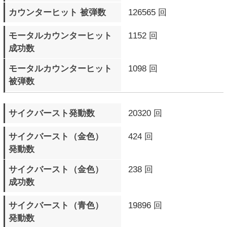
最大コンボHIT数
42 BEAT
最大コンボダメージ数
1691
▼ スパーリングモード
プレイ回数
590 回
プレイ時間
1日11時間24分26秒
キャラクター別戦績詳細
の戦績詳細を
の対戦歴を
▲ページTOPへ
サイトTOPへ
プロフィール