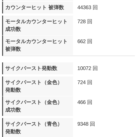
最大コンボHIT数
0 BEAT
最大コンボダメージ数
0
▼ スパーリングモード
プレイ回数
822 回
プレイ時間
1日10時間7分15秒
キャラクター別戦績詳細
の戦績詳細を
の対戦歴を
▲ページTOPへ
サイトTOPへ
プロフィール