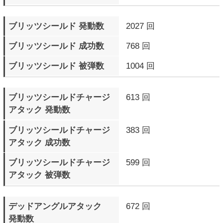
成功数
サイクバースト（青色）
9348 回
発動数
サイクバースト（青色）
7693 回
成功数
サイクバーストに
3171 回
反撃した回数
サイクバーストに
1233 回
反撃された回数
サイクバーストゲージMAX
237 回
で敗北したラウンド数
テンションゲージMAXで
705 回
ラウンド終了
テンションゲージMAXで
154 回
ラウンド勝利
テンションゲージMAXで
551 回
ラウンド敗北
自分のR.I.S.C. レベル
692 Round