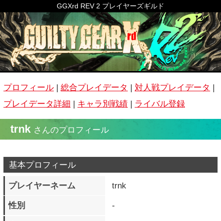
GGXrd REV 2 プレイヤーズギルド
プロフィール
|
総合プレイデータ
|
対人戦プレイデータ
|
プレイデータ詳細
|
キャラ別戦績
|
ライバル登録
trnk
さんのプロフィール
基本プロフィール
プレイヤーネーム
trnk
性別
-
生年月日
-
公開コメント
-
称号
ノーゲームノーライフ
ホームグラウンド
-
よく遊ぶ時間帯
20：00～00：00