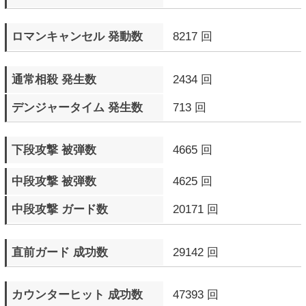
が点滅したラウンド数
相手のR.I.S.C. レベルを
241 Round
点滅させたラウンド数
ドラマティックフィナーレ
13 回
発生数
▼ エピソードモード
プレイ回数
0 回
プレイ時間
0日0時間0分0秒
クリア回数
0 回
最高得点
0 pts.
▼ M.O.Mモード
プレイ回数
0 回
プレイ時間
0日0時間0分0秒
プレイ完遂数
0 回
ステージクリア数
0 回