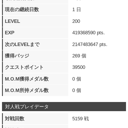
対人戦プレイデータ
対戦回数
5159 戦
対戦時間
13日18時間15分41秒
対戦ラウンド数
19622 ラウンド
通算勝利数
3651 勝
勝率
70 ％
最大連勝数
77 連勝
現在の連勝数
0 連勝
最高RR（段位）
暴君
最高RRキャラ
ラムレザル=ヴァレン
タイン
乱入対戦数
1600 戦
乱入勝利数
897 勝
被乱入対戦数
3559 戦
被乱入勝利数
2754 勝
格上対戦数
179 戦