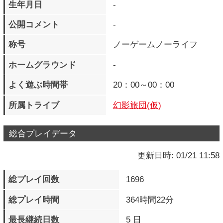
所属トライブ
幻影旅団(仮)
総合プレイデータ
更新日時: 01/21 11:58
総プレイ回数
1696
総プレイ時間
364時間22分
最長継続日数
5 日
現在の継続日数
1 日
LEVEL
200
EXP
419368590 pts.
次のLEVELまで
2147483647 pts.
獲得バッジ
269 個
クエストポイント
39500
M.O.M獲得メダル数
0 個
M.O.M所持メダル数
0 個