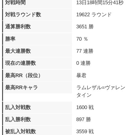
格上勝利数
52 勝
過去10戦の戦歴
×◯×◯◯×◯×◯◯
プレイデータ詳細
パーフェクト勝利
1086 回
ラウンド数
タイムアップラウンド数
16 回
最大コンボHIT数
100 BEAT
最大コンボダメージ
357
最大被ダメージ
376
累計与ダメージ
6608809
累計被ダメージ
5384360
覚醒必殺技 発動数
8934 回
覚醒必殺技
4705 回
フィニッシュ数
バースト覚醒必殺技
254 回