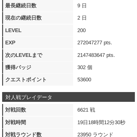
対戦回数
6621 戦
対戦時間
19日18時間12分30秒
対戦ラウンド数
23950 ラウンド
通算勝利数
5604 勝
勝率
84 ％
最大連勝数
117 連勝
現在の連勝数
0 連勝
最高RR（段位）
王者
最高RRキャラ
ジャック・オー
乱入対戦数
1145 戦
乱入勝利数
777 勝
被乱入対戦数
5476 戦
被乱入勝利数
4827 勝
格上対戦数
582 戦
格上勝利数
361 勝
過去10戦の戦歴
×◯◯◯◯◯×◯×◯