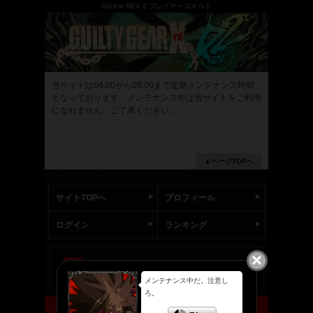
GGXrd REV 2 プレイヤーズギルド
当サイトは04:00から08:00まで定期メンテナンス時間
となっております。メンテナンス中は当サイトをご利用
になれません。ご了承ください。
▲ページTOPへ
サイトTOPへ
プロフィール
ログイン
ランキング
close
アークシステムワークス公式サイトへ
メンテナンス中だ。注意し
ろ。
(C) ARC SYSTEM WORKS