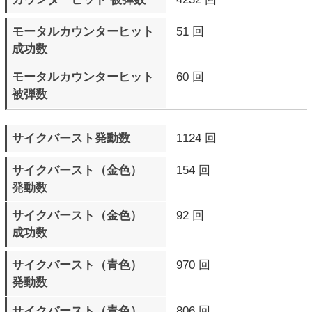
最大コンボHIT数
39 BEAT
最大コンボダメージ数
625
▼ スパーリングモード
プレイ回数
39 回
プレイ時間
0日7時間15分59秒
キャラクター別戦績詳細
の戦績詳細を
の対戦歴を
▲ページTOPへ
サイトTOPへ
プロフィール
ログイン
ランキング