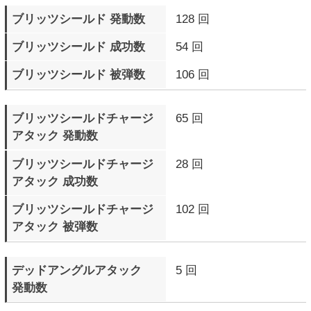
サイクバースト（青色）
970 回
発動数
サイクバースト（青色）
806 回
成功数
サイクバーストに
10 回
反撃した回数
サイクバーストに
83 回
反撃された回数
サイクバーストゲージMAX
63 回
で敗北したラウンド数
テンションゲージMAXで
17 回
ラウンド終了
テンションゲージMAXで
2 回
ラウンド勝利
テンションゲージMAXで
15 回
ラウンド敗北
自分のR.I.S.C. レベル
24 Round
が点滅したラウンド数