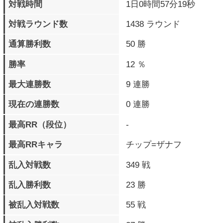
過去10戦の戦歴
××××××××××
プレイデータ詳細
パーフェクト勝利
3 回
ラウンド数
タイムアップラウンド数
1 回
最大コンボHIT数
39 BEAT
最大コンボダメージ
215
最大被ダメージ
279
累計与ダメージ
398465
累計被ダメージ
558722
覚醒必殺技 発動数
289 回
覚醒必殺技
31 回
フィニッシュ数
バースト覚醒必殺技
20 回
発動数