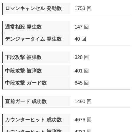
相手のR.I.S.C. レベルを
25 Round
点滅させたラウンド数
ドラマティックフィナーレ
2 回
発生数
▼ エピソードモード
プレイ回数
57 回
プレイ時間
0日17時間19分39秒
クリア回数
13 回
最高得点
4538750 pts.
▼ M.O.Mモード
プレイ回数
13 回
プレイ時間
0日3時間8分5秒
プレイ完遂数
6 回
ステージクリア数
66 回