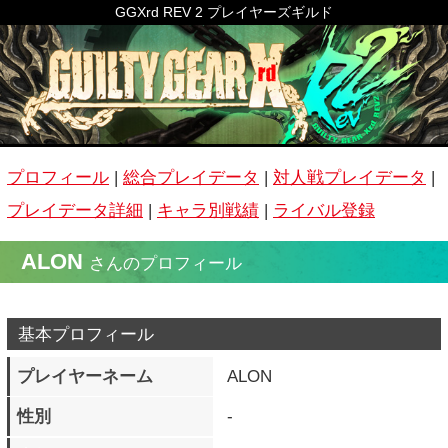
GGXrd REV 2 プレイヤーズギルド
プロフィール
|
総合プレイデータ
|
対人戦プレイデータ
|
プレイデータ詳細
|
キャラ別戦績
|
ライバル登録
ALON
さんのプロフィール
基本プロフィール
プレイヤーネーム
ALON
性別
-
生年月日
-
公開コメント
（白目）
称号
紙ガード
ホームグラウンド
-
よく遊ぶ時間帯
20：00～00：00