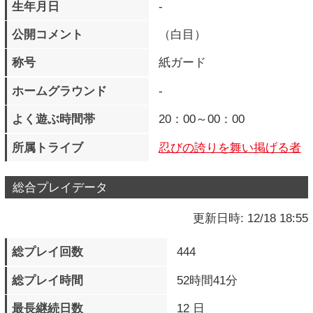
所属トライブ
忍びの誇りを舞い掲げる者
総合プレイデータ
更新日時: 12/18 18:55
総プレイ回数
444
総プレイ時間
52時間41分
最長継続日数
12 日
現在の継続日数
2 日
LEVEL
34
EXP
1477498 pts.
次のLEVELまで
1487500 pts.
獲得バッジ
143 個
クエストポイント
6900
M.O.M獲得メダル数
134656 個
M.O.M所持メダル数
22092 個