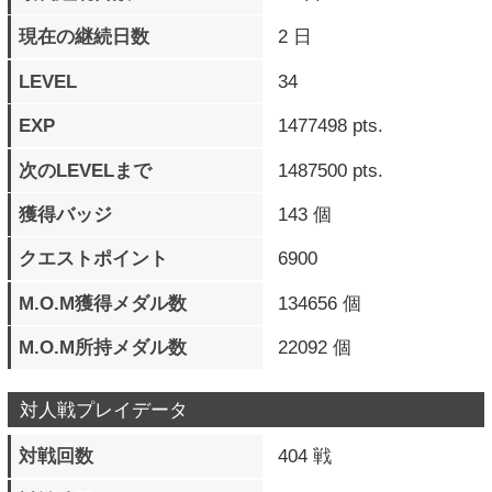
対人戦プレイデータ
対戦回数
404 戦
対戦時間
1日0時間57分19秒
対戦ラウンド数
1438 ラウンド
通算勝利数
50 勝
勝率
12 ％
最大連勝数
9 連勝
現在の連勝数
0 連勝
最高RR（段位）
-
最高RRキャラ
チップ=ザナフ
乱入対戦数
349 戦
乱入勝利数
23 勝
被乱入対戦数
55 戦
被乱入勝利数
27 勝
格上対戦数
48 戦
格上勝利数
9 勝