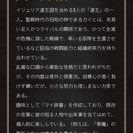
イリュリア連王国を治める3人の「連王」の一
人。聖戦時代の旧知の仲であるカイとは、気易
い友人かつライバルの関係であり、かつて全滅
の危機に瀕した戦線で、率いる部隊を生還させ
ているなど屈指の戦闘能力と組織統率力を持ち
合わせている。
乱雑な口調から豪放な性格だと思われがちだ
が、その内面は意外と慎重派。自尊心が高く負
けず嫌いだが、小さな努力も惜しまない力家で
ある。
趣味として「マイ辞書」を作成しており、既存
の言葉に彼の知る人物や出来事を当てはめて、
個人的に楽しんでいる。（例えば、「悪魔」の